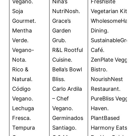
Vegano.
Nina’s
FreshBite
Soja
NutriNosh.
Vegetarian Kitch
Gourmet.
Grace’s
WholesomeHarve
Mentha
Garden
Dining.
Verde.
Grub.
SustainableGreen
Vegano-
R&L Rootful
Café.
Nota.
Cuisine.
ZenPlate Veggie
Rico &
Bella’s Bowl
Bistro.
Natural.
Bliss.
NourishNest
Código
Carlo Ardila
Restaurant.
Vegano.
– Chef
PureBliss Veggie
Lechuga
Vegano.
Haven.
Fresca.
Germinados
PlantBased
Tempura
Santiago.
Harmony Eats.