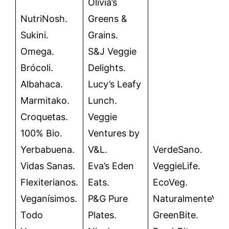
Olivia’s
NutriNosh.
Greens &
Sukini.
Grains.
Omega.
S&J Veggie
Brócoli.
Delights.
Albahaca.
Lucy’s Leafy
Marmitako.
Lunch.
Croquetas.
Veggie
100% Bio.
Ventures by
Yerbabuena.
V&L.
VerdeSano.
Vidas Sanas.
Eva’s Eden
VeggieLife.
Flexiterianos.
Eats.
EcoVeg.
Veganísimos.
P&G Pure
NaturalmenteVer
Todo
Plates.
GreenBite.