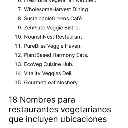
FreshBite Vegetarian Kitchen.
WholesomeHarvest Dining.
SustainableGreens Café.
ZenPlate Veggie Bistro.
NourishNest Restaurant.
PureBliss Veggie Haven.
PlantBased Harmony Eats.
EcoVeg Cuisine Hub.
Vitality Veggies Deli.
GourmetLeaf Noshery.
18 Nombres para
restaurantes vegetarianos
que incluyen ubicaciones