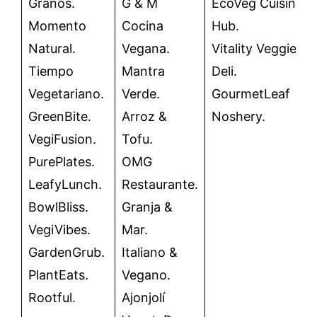
Granos.
G & M
EcoVeg Cuisine
Momento
Cocina
Hub.
Natural.
Vegana.
Vitality Veggies
Tiempo
Mantra
Deli.
Vegetariano.
Verde.
GourmetLeaf
GreenBite.
Arroz &
Noshery.
VegiFusion.
Tofu.
PurePlates.
OMG
LeafyLunch.
Restaurante.
BowlBliss.
Granja &
VegiVibes.
Mar.
GardenGrub.
Italiano &
PlantEats.
Vegano.
Rootful.
Ajonjolí