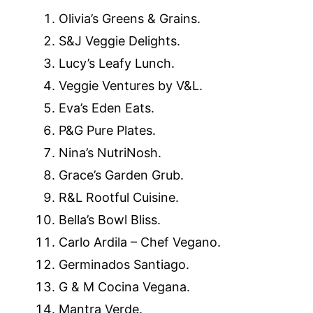
Olivia’s Greens & Grains.
S&J Veggie Delights.
Lucy’s Leafy Lunch.
Veggie Ventures by V&L.
Eva’s Eden Eats.
P&G Pure Plates.
Nina’s NutriNosh.
Grace’s Garden Grub.
R&L Rootful Cuisine.
Bella’s Bowl Bliss.
Carlo Ardila – Chef Vegano.
Germinados Santiago.
G & M Cocina Vegana.
Mantra Verde.