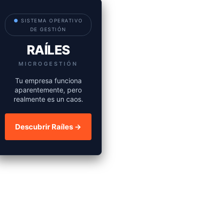
●
SISTEMA OPERATIVO
DE GESTIÓN
RAÍLES
MICROGESTIÓN
Tu empresa funciona
aparentemente, pero
realmente es un caos.
Descubrir Raíles →