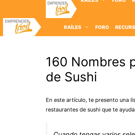
RAÍLES
FORO
Saltar
al
contenido
RAÍLES
FORO
RECUR
160 Nombres p
de Sushi
En este artículo, te presento una 
restaurantes de sushi que te ayuda
Cuando tengas varios sele