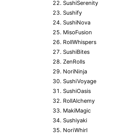
SushiSerenity
Sushify
SushiNova
MisoFusion
RollWhispers
SushiBites
ZenRolls
NoriNinja
SushiVoyage
SushiOasis
RollAlchemy
MakiMagic
Sushiyaki
NoriWhirl