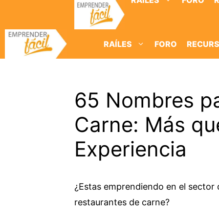
RAÍLES
FORO
Saltar
al
contenido
RAÍLES
FORO
RECUR
65 Nombres pa
Carne: Más que
Experiencia
¿Estas emprendiendo en el sector 
restaurantes de carne?