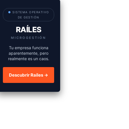
●
SISTEMA OPERATIVO
DE GESTIÓN
RAÍLES
MICROGESTIÓN
Tu empresa funciona
aparentemente, pero
realmente es un caos.
Descubrir Raíles →