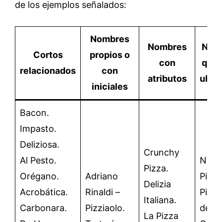
de los ejemplos señalados:
Nombres
Nombres
Nom
Cortos
propios o
con
que 
relacionados
con
atributos
ubic
iniciales
Bacon.
Impasto.
Deliziosa.
Crunchy
Al Pesto.
Nava
Pizza.
Orégano.
Adriano
Pizze
Delizia
Acrobática.
Rinaldi –
Pizze
Italiana.
Carbonara.
Pizziaolo.
del
La Pizza