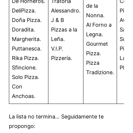
De Horneros.
Tratoría
Cent
de la
DeliPizza.
Alessandro.
Pizza
Nonna.
Doña Pizza.
J & B
Aveni
Al Forno a
Doradita.
Pizzas a la
Sabo
Legna.
Margherita.
Leña.
Sure
Gourmet
Puttanesca.
V.I.P.
Pizza
Pizza.
Rika Pizza.
Pizzería.
La
Pizza
Sfincione.
Plazz
Tradizione.
Solo Pizza.
Con
Anchoas.
La lista no termina… Seguidamente te
propongo: