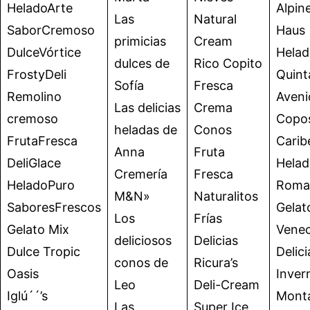
HeladoArte
Alpin
Las
Natural
SaborCremoso
Haus
primicias
Cream
DulceVórtice
Helad
dulces de
Rico Copito
FrostyDeli
Quint
Sofía
Fresca
Remolino
Aveni
Las delicias
Crema
cremoso
Copos
heladas de
Conos
FrutaFresca
Carib
Anna
Fruta
DeliGlace
Helad
Cremería
Fresca
HeladoPuro
Roma
M&N»
Naturalitos
SaboresFrescos
Gelat
Los
Frías
Gelato Mix
Venec
deliciosos
Delicias
Dulce Tropic
Delici
conos de
Ricura’s
Oasis
Inver
Leo
Deli-Cream
Iglú´´’s
Monta
Las
Super Ice