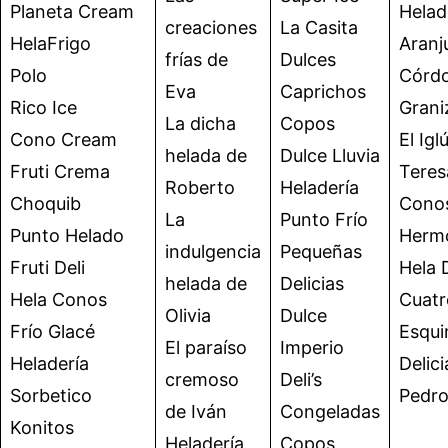
Planeta Cream
Helad
creaciones
La Casita
HelaFrigo
Aranj
frías de
Dulces
Polo
Córd
Eva
Caprichos
Rico Ice
Grani
La dicha
Copos
Cono Cream
El Igl
helada de
Dulce Lluvia
Fruti Crema
Teres
Roberto
Heladería
Choquib
Conos
La
Punto Frío
Punto Helado
Herm
indulgencia
Pequeñas
Fruti Deli
Hela D
helada de
Delicias
Hela Conos
Cuatr
Olivia
Dulce
Frío Glacé
Esqui
El paraíso
Imperio
Heladería
Delic
cremoso
Deli’s
Sorbetico
Pedr
de Iván
Congeladas
Konitos
Heladería
Copos