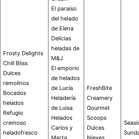
El paraíso
del helado
de Elena
Delicias
heladas de
Frosty Delights
M&J
Chill Bliss
El emporio
Dulces
de helados
remolinos
de Lucía
FreshBite
Bocados
Heladería
Creamery
helados
de Luisa
Gourmet
Refugio
Helados
Scoops
cremoso
Seasi
Carlos y
Dulces
heladofresco
Sund
Marta
Nieves