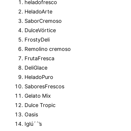
heladofresco
HeladoArte
SaborCremoso
DulceVórtice
FrostyDeli
Remolino cremoso
FrutaFresca
DeliGlace
HeladoPuro
SaboresFrescos
Gelato Mix
Dulce Tropic
Oasis
Iglú´´’s