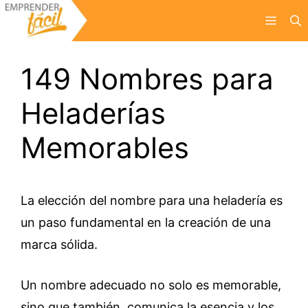
Saltar
Menú
al
contenido
149 Nombres para
Heladerías
Memorables
La elección del nombre para una heladería es
un paso fundamental en la creación de una
marca sólida.
Un nombre adecuado no solo es memorable,
sino que también, comunica la esencia y los