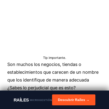
Tip importante.
Son muchos los negocios, tiendas o
establecimientos que carecen de un nombre
que los identifique de manera adecuada
¿Sabes lo perjudicial que es esto?
RAÍLES
Descubrir Raíles →
MICROGESTIÓN
El reconocimiento de tu frutería dependerá