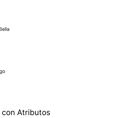
Bella
ego
con Atributos