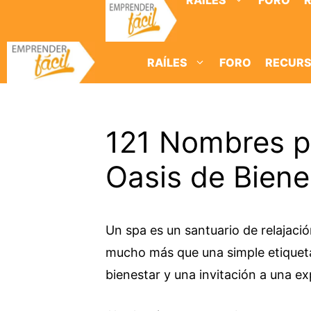
RAÍLES
FORO
Saltar
al
contenido
RAÍLES
FORO
RECUR
121 Nombres p
Oasis de Biene
Un spa es un santuario de relajaci
mucho más que una simple etiqueta
bienestar y una invitación a una ex