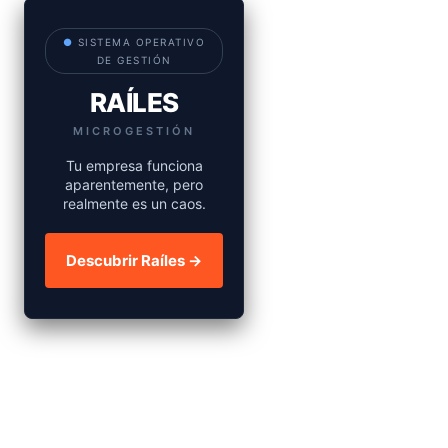
●
SISTEMA OPERATIVO
DE GESTIÓN
RAÍLES
MICROGESTIÓN
Tu empresa funciona
aparentemente, pero
realmente es un caos.
Descubrir Raíles →