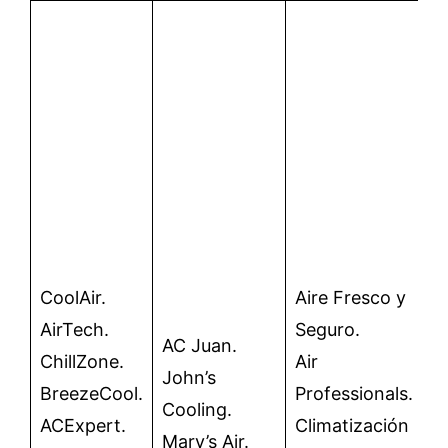
A
A
M
C
B
S
A
A
V
CoolAir.
Aire Fresco y
Ai
AirTech.
Seguro.
AC Juan.
Se
ChillZone.
Air
John’s
C
BreezeCool.
Professionals.
Cooling.
B
ACExpert.
Climatización
Mary’s Air.
A