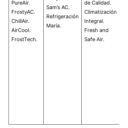
PureAir.
de Calidad.
Sam’s AC.
A
FrostyAC.
Climatización
Refrigeración
M
ChillAir.
Integral.
María.
A
AirCool.
Fresh and
de
FrostTech.
Safe Air.
C
C
Pl
A
A
C
P
C
S