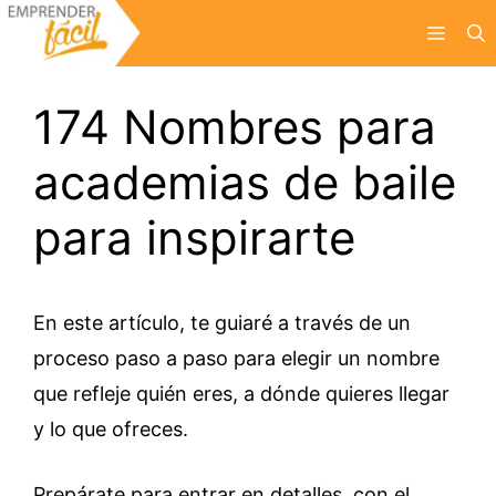
Saltar
Menú
al
contenido
174 Nombres para
academias de baile
para inspirarte
En este artículo, te guiaré a través de un
proceso paso a paso para elegir un nombre
que refleje quién eres, a dónde quieres llegar
y lo que ofreces.
Prepárate para entrar en detalles, con el