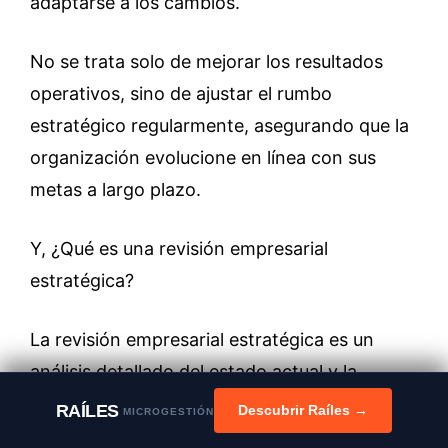
adaptarse a los cambios.
No se trata solo de mejorar los resultados
operativos, sino de ajustar el rumbo
estratégico regularmente, asegurando que la
organización evolucione en línea con sus
metas a largo plazo.
Y, ¿Qué es una revisión empresarial
estratégica?
La revisión empresarial estratégica es un
análisis detallado del estado actual y la
dirección futura de una empresa.
RAÍLES
Descubrir Raíles →
MICROGESTIÓN