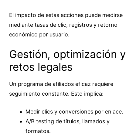
El impacto de estas acciones puede medirse
mediante tasas de clic, registros y retorno
económico por usuario.
Gestión, optimización y
retos legales
Un programa de afiliados eficaz requiere
seguimiento constante. Esto implica:
Medir clics y conversiones por enlace.
A/B testing de títulos, llamados y
formatos.