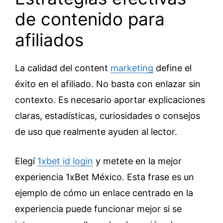
de contenido para
afiliados
La calidad del content
marketing
define el
éxito en el afiliado. No basta con enlazar sin
contexto. Es necesario aportar explicaciones
claras, estadísticas, curiosidades o consejos
de uso que realmente ayuden al lector.
Elegí
1xbet id login
y metete en la mejor
experiencia 1xBet México. Esta frase es un
ejemplo de cómo un enlace centrado en la
experiencia puede funcionar mejor si se