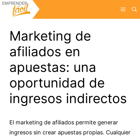
Saltar
Menú
al
contenido
Marketing de
afiliados en
apuestas: una
oportunidad de
ingresos indirectos
El marketing de afiliados permite generar
ingresos sin crear apuestas propias. Cualquier