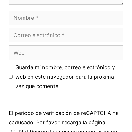
Nombre
Correo
electrónico
Web
Guarda mi nombre, correo electrónico y
web en este navegador para la próxima
vez que comente.
El periodo de verificación de reCAPTCHA ha
caducado. Por favor, recarga la página.
Notificarme los nuevos comentarios por