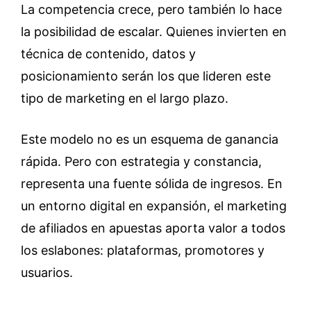
La competencia crece, pero también lo hace
la posibilidad de escalar. Quienes invierten en
técnica de contenido, datos y
posicionamiento serán los que lideren este
tipo de marketing en el largo plazo.
Este modelo no es un esquema de ganancia
rápida. Pero con estrategia y constancia,
representa una fuente sólida de ingresos. En
un entorno digital en expansión, el marketing
de afiliados en apuestas aporta valor a todos
los eslabones: plataformas, promotores y
usuarios.