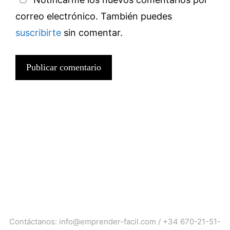
correo electrónico. También puedes
suscribirte
sin comentar.
Contáctanos:
info@emprender-facil.com
/
+34 670-21-51-