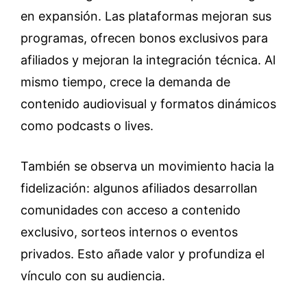
en expansión. Las plataformas mejoran sus
programas, ofrecen bonos exclusivos para
afiliados y mejoran la integración técnica. Al
mismo tiempo, crece la demanda de
contenido audiovisual y formatos dinámicos
como podcasts o lives.
También se observa un movimiento hacia la
fidelización: algunos afiliados desarrollan
comunidades con acceso a contenido
exclusivo, sorteos internos o eventos
privados. Esto añade valor y profundiza el
vínculo con su audiencia.