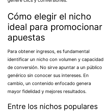
genere clics y conversiones.
Cómo elegir el nicho
ideal para promocionar
apuestas
Para obtener ingresos, es fundamental
identificar un nicho con volumen y capacidad
de conversión. No sirve apuntar a un público
genérico sin conocer sus intereses. En
cambio, un contenido enfocado genera
mayor fidelidad y mejores resultados.
Entre los nichos populares