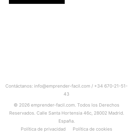
Contáctanos:
info@emprender-facil.com
/
+34 670-21-51-
43
© 2026
emprender-facil.com
. Todos los Derechos
Reservados. Calle Santa Hortensia 46c, 28002 Madrid.
España.
Política de privacidad
Política de cookies