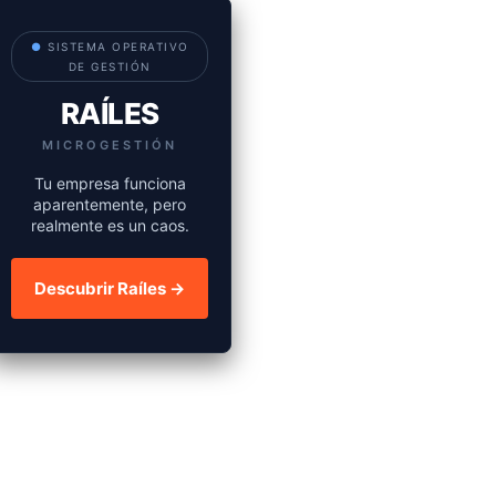
●
SISTEMA OPERATIVO
DE GESTIÓN
RAÍLES
MICROGESTIÓN
Tu empresa funciona
aparentemente, pero
realmente es un caos.
Descubrir Raíles →