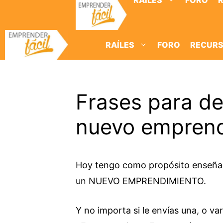
RAÍLES
FORO
Saltar
al
contenido
RAÍLES
FORO
RECUR
Frases para de
nuevo emprend
Hoy tengo como propósito enseñar
un NUEVO EMPRENDIMIENTO.
Y no importa si le envías una, o var