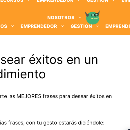
RECURSOS
EMPRENDEDOR
GESTION
EM
NOSOTROS
SOS
EMPRENDEDOR
GESTION
EMPREND
sear éxitos en un
imiento
te las MEJORES frases para desear éxitos en
ias frases, con tu gesto estarás diciéndole: