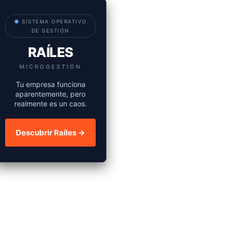
●
SISTEMA OPERATIVO
DE GESTIÓN
RAÍLES
MICROGESTIÓN
Tu empresa funciona
aparentemente, pero
realmente es un caos.
Descubrir Raíles →