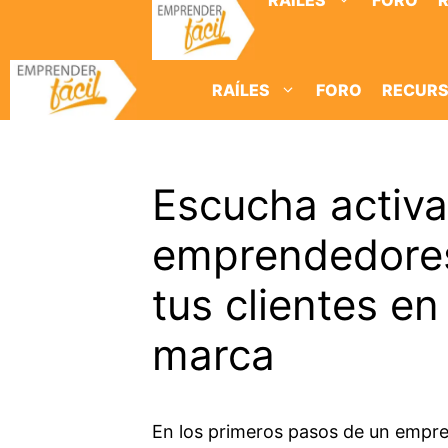
RAÍLES
FORO
Saltar
al
contenido
RAÍLES
FORO
RECUR
Escucha activa
emprendedores
tus clientes e
marca
En los primeros pasos de un empren