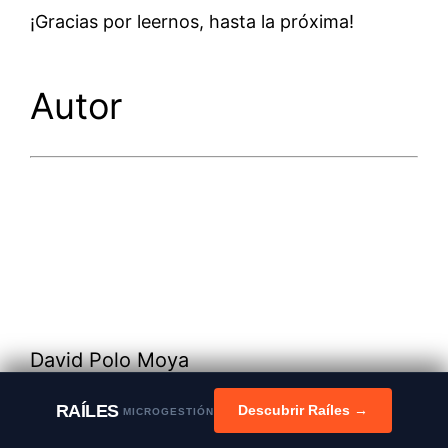
¡Gracias por leernos, hasta la próxima!
Autor
David Polo Moya
Nacido en Madrid, de 46 años. Licenciado en
RAÍLES
Descubrir Raíles →
MICROGESTIÓN
Business por la Universidad de Portsmouth