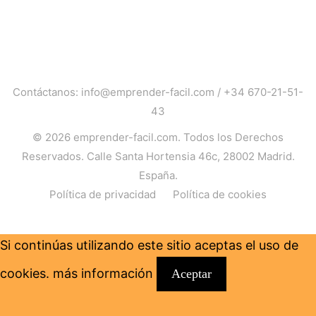
Contáctanos:
info@emprender-facil.com
/
+34 670-21-51-
43
© 2026
emprender-facil.com
. Todos los Derechos
Reservados. Calle Santa Hortensia 46c, 28002 Madrid.
España.
Política de privacidad
Política de cookies
Si continúas utilizando este sitio aceptas el uso de
cookies.
más información
Aceptar