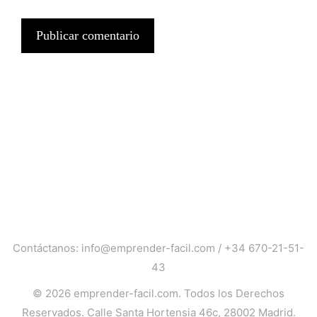
Contáctanos:
info@emprender-facil.com
/
+34 670-21-51-
43
© 2026
emprender-facil.com
. Todos los Derechos
Reservados. Calle Santa Hortensia 46c, 28002 Madrid.