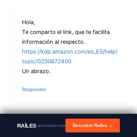
Hola,
Te comparto el link, que te facilita
información al respecto.
https://kdp.amazon.com/es_ES/help/
topic/G200672400
Un abrazo.
Responder
RAÍLES
Descubrir Raíles →
MGC0109
MICROGESTIÓN
septiembre 18, 2020 a las 20:33