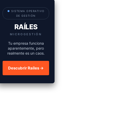
●
SISTEMA OPERATIVO
DE GESTIÓN
RAÍLES
MICROGESTIÓN
Tu empresa funciona
aparentemente, pero
realmente es un caos.
Descubrir Raíles →