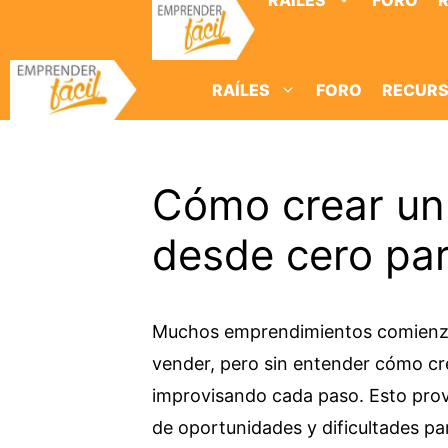
RAÍLES
FORO
Saltar
al
contenido
RAÍLES
FORO
RECUR
Cómo crear un
desde cero par
Muchos emprendimientos comienza
vender, pero sin entender cómo cr
improvisando cada paso. Esto provo
de oportunidades y dificultades pa