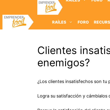
RAÍLES
FORO
Saltar
al
contenido
RAÍLES
FORO
RECUR
Clientes insat
enemigos?
¿Los clientes insatisfechos son tu
Logra su satisfacción y cámbialos