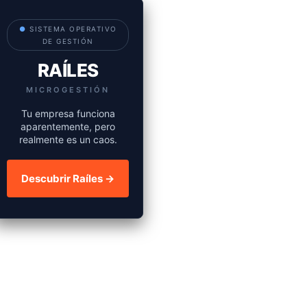
●
SISTEMA OPERATIVO
DE GESTIÓN
RAÍLES
MICROGESTIÓN
Tu empresa funciona
aparentemente, pero
realmente es un caos.
Descubrir Raíles →