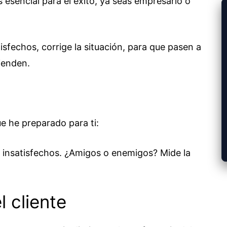
s esencial para el éxito, ya seas empresario o
isfechos, corrige la situación, para que pasen a
mienden.
ue he preparado para ti:
es insatisfechos. ¿Amigos o enemigos? Mide la
l cliente