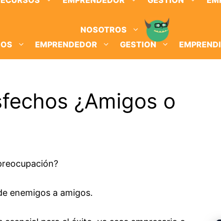
RECURSOS
EMPRENDEDOR
GESTION
EM
NOSOTROS
SOS
EMPRENDEDOR
GESTION
EMPREND
isfechos ¿Amigos o
 preocupación?
 de enemigos a amigos.