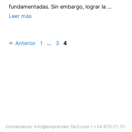
fundamentadas. Sin embargo, lograr la …
Leer más
Página
Página
Página
←
Anterior
1
…
3
4
Contáctanos:
info@emprender-facil.com
/
+34 670-21-51-