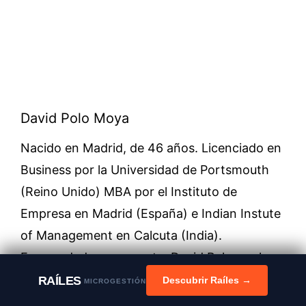
David Polo Moya
Nacido en Madrid, de 46 años. Licenciado en
Business por la Universidad de Portsmouth
(Reino Unido) MBA por el Instituto de
Empresa en Madrid (España) e Indian Instute
of Management en Calcuta (India).
Emprendedor recurrente, David Polo es el
fundador de Time Management, consultora
RAÍLES
Descubrir Raíles →
MICROGESTIÓN
de sistemas de gestión con más de 12 años