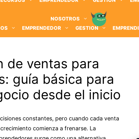
RECURSOS
EMPRENDEDOR
GESTION
EM
NOSOTROS
SOS
EMPRENDEDOR
GESTION
EMPREND
n de ventas para
: guía básica para
ocio desde el inicio
decisiones constantes, pero cuando cada venta
crecimiento comienza a frenarse. La
prendedores surge como una alternativa