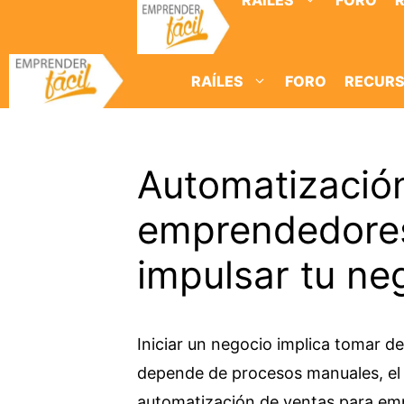
RAÍLES
FORO
Saltar
al
contenido
RAÍLES
FORO
RECUR
Automatizació
emprendedores
impulsar tu neg
Iniciar un negocio implica tomar 
depende de procesos manuales, el 
automatización de ventas para em