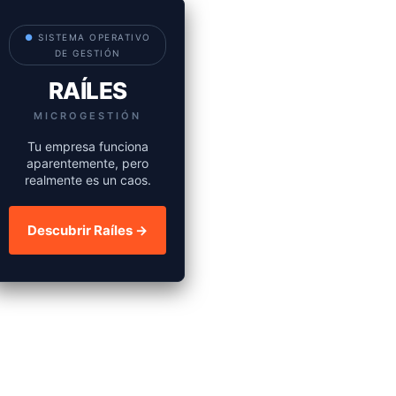
●
SISTEMA OPERATIVO
DE GESTIÓN
RAÍLES
MICROGESTIÓN
Tu empresa funciona
aparentemente, pero
realmente es un caos.
Descubrir Raíles →