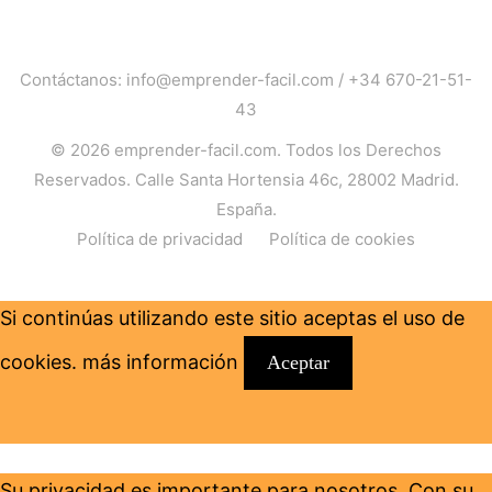
Contáctanos:
info@emprender-facil.com
/
+34 670-21-51-
43
© 2026
emprender-facil.com
. Todos los Derechos
Reservados. Calle Santa Hortensia 46c, 28002 Madrid.
España.
Política de privacidad
Política de cookies
Si continúas utilizando este sitio aceptas el uso de
cookies.
más información
Aceptar
Su privacidad es importante para nosotros. Con su