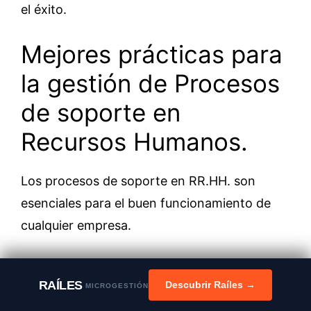
el éxito.
Mejores prácticas para
la gestión de Procesos
de soporte en
Recursos Humanos.
Los procesos de soporte en RR.HH. son
esenciales para el buen funcionamiento de
cualquier empresa.
Estos procesos incluyen tareas como la
RAÍLES
Descubrir Raíles →
gestión de nóminas, la contratación de
MICROGESTIÓN
personal, la formación y el desarrollo, y la