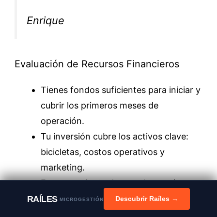
Enrique
Evaluación de Recursos Financieros
Tienes fondos suficientes para iniciar y
cubrir los primeros meses de
operación.
Tu inversión cubre los activos clave:
bicicletas, costos operativos y
marketing.
Eres consciente de que el negocio
podría tardar en ser rentable y tienes
RAÍLES
Descubrir Raíles →
MICROGESTIÓN
un plan de reinversión.