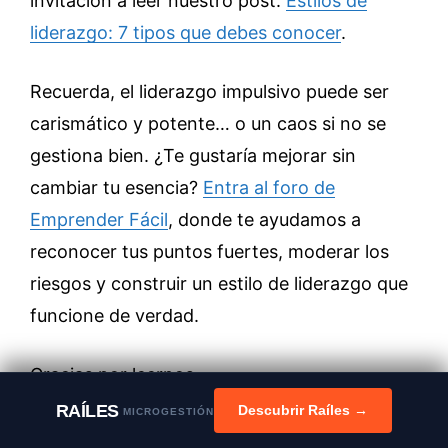
invitación a leer nuestro post:
Estilos de
liderazgo: 7 tipos que debes conocer
.
Recuerda, el liderazgo impulsivo puede ser
carismático y potente… o un caos si no se
gestiona bien. ¿Te gustaría mejorar sin
cambiar tu esencia?
Entra al foro de
Emprender Fácil
, donde te ayudamos a
reconocer tus puntos fuertes, moderar los
riesgos y construir un estilo de liderazgo que
funcione de verdad.
Gracias por leernos.
RAÍLES
Descubrir Raíles →
MICROGESTIÓN
¡Hasta la próxima!