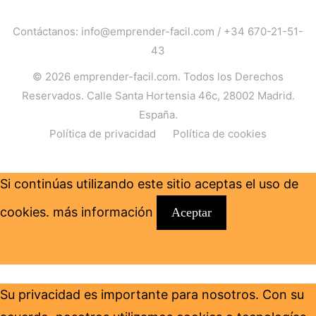
Contáctanos:
info@emprender-facil.com
/
+34 670-21-51-
43
© 2026
emprender-facil.com
. Todos los Derechos
Reservados. Calle Santa Hortensia 46c, 28002 Madrid.
España.
Política de privacidad
Política de cookies
Si continúas utilizando este sitio aceptas el uso de
cookies.
más información
Aceptar
Su privacidad es importante para nosotros. Con su