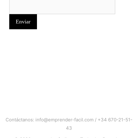
Contáctanos:
info@emprender-facil.com
/
+34 670-21-51-
43