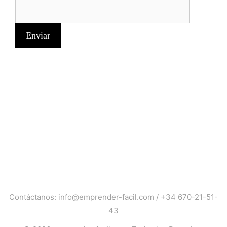
Contáctanos:
info@emprender-facil.com
/
+34 670-21-51-
43