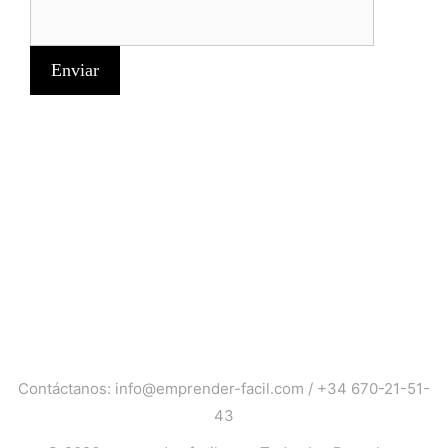
Contáctanos:
info@emprender-facil.com
/
+34 670-21-51-
43