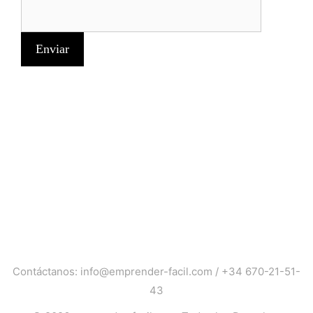
Contáctanos:
info@emprender-facil.com
/
+34 670-21-51-
43