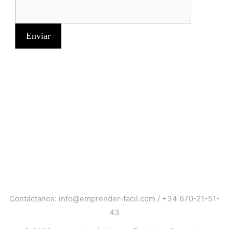
Contáctanos:
info@emprender-facil.com
/
+34 670-21-51-
43