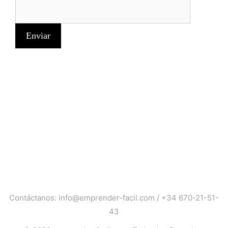
Contáctanos:
info@emprender-facil.com
/
+34 670-21-51-
43