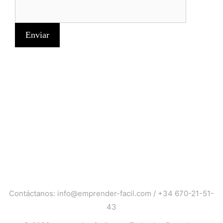
Contáctanos:
info@emprender-facil.com
/
+34 670-21-51-
43