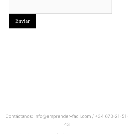
Contáctanos:
info@emprender-facil.com
/
+34 670-21-51-
43