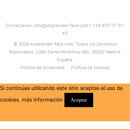
Contáctanos:
info@emprender-facil.com
/
+34 670-21-51-
43
© 2026
emprender-facil.com
. Todos los Derechos
Reservados. Calle Santa Hortensia 46c, 28002 Madrid.
España.
Política de privacidad
Política de cookies
Si continúas utilizando este sitio aceptas el uso de
cookies.
más información
Aceptar