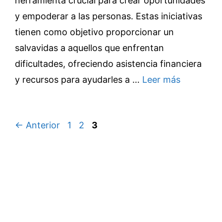
herramienta crucial para crear oportunidades
y empoderar a las personas. Estas iniciativas
tienen como objetivo proporcionar un
salvavidas a aquellos que enfrentan
dificultades, ofreciendo asistencia financiera
y recursos para ayudarles a …
Leer más
Página
Página
Página
←
Anterior
1
2
3