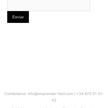
Contáctanos:
info@emprender-facil.com
/
+34 670-21-51-
43