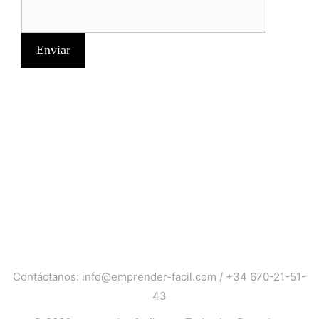
Contáctanos:
info@emprender-facil.com
/
+34 670-21-51-
43