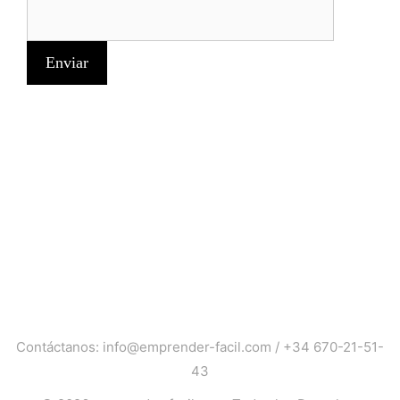
Contáctanos:
info@emprender-facil.com
/
+34 670-21-51-
43