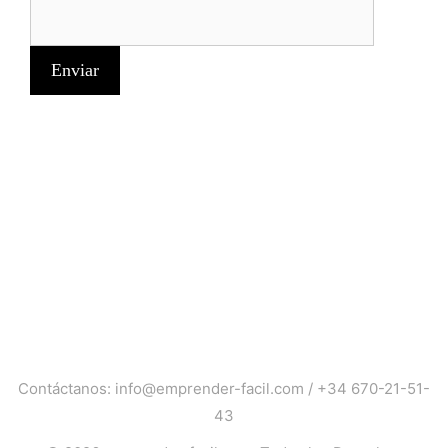
Contáctanos:
info@emprender-facil.com
/
+34 670-21-51-
43