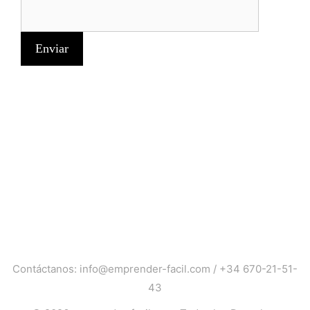
Contáctanos:
info@emprender-facil.com
/
+34 670-21-51-
43