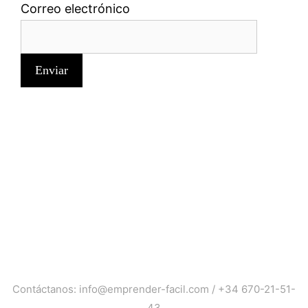
Correo electrónico
Contáctanos:
info@emprender-facil.com
/
+34 670-21-51-
43