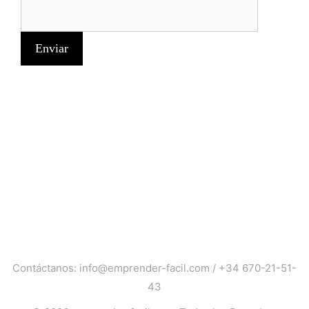
Contáctanos:
info@emprender-facil.com
/
+34 670-21-51-
43