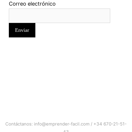
Correo electrónico
Contáctanos:
info@emprender-facil.com
/
+34 670-21-51-
43